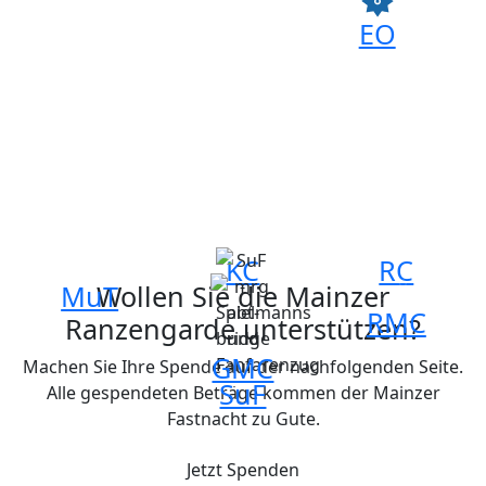
EO
KC
RC
MuT
Wollen Sie die Mainzer
RMC
Ranzengarde unterstützen?
GMC
Machen Sie Ihre Spende auf der nachfolgenden Seite.
SuF
Alle gespendeten Beträge kommen der Mainzer
Fastnacht zu Gute.
Jetzt Spenden