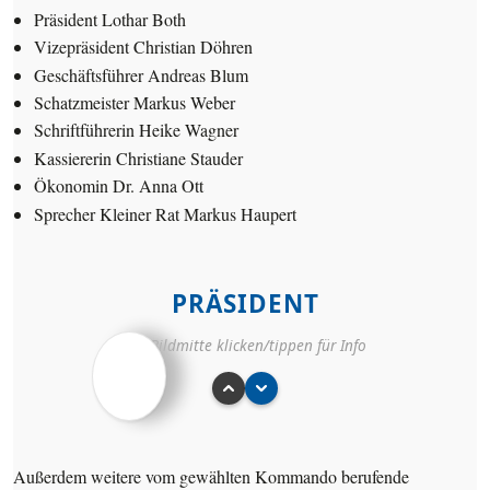
Präsident
Lothar Both
Vizepräsident
Christian Döhren
Geschäftsführer
Andreas Blum
Schatzmeister
Markus Weber
Schriftführerin
Heike Wagner
Kassiererin
Christiane Stauder
Ökonomin
Dr. Anna Ott
Sprecher Kleiner Rat
Markus Haupert
PRÄSIDENT
itglied seit
Auf Bildmitte klicken/tippen für Info
05/1991
Vorstand seit
09/1992
räsident seit
06/2000
Außerdem weitere vom gewählten Kommando berufende