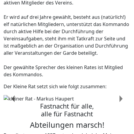
kurioser Prinz Luis I. im 13x13. Jubeljahr 2006
Aufgaben & Besonderheiten
Aufgaben & Besonderheiten
Generalfeldmarschall
aktiven Mitglieder des Vereins.
filhotinho da familia presidential
Allererste Ehrenoffizierin
seit 01/2013
Sappeur
Prinz Carneval Johannes I. in der Jubelkampagne 2012
Sprecherin der Ehrenoffiziere
Er wird auf drei Jahre gewählt, besteht aus (natürlich!)
Aufgaben & Besonderheiten
seit 11/2021
elf natürlichen Mitgliedern, unterstützt das Kommando
Närrischer Oberbefehlshaber der Mainzer Ranzengarde vom
durch aktive Hilfe bei der Durchführung der
01. Jan. bis Aschermittwoch
Vereinsaufgaben, steht ihm mit Tatkraft zur Seite und
ist maßgeblich an der Organisation und Durchführung
aller Veranstaltungen der Garde beteiligt.
Der gewählte Sprecher des kleinen Rates ist Mitglied
Sprecher des kleine Rats
des Kommandos.
Markus Haupert
Der Kleine Rat setzt sich wie folgt zusammen:
Previous
Next
Fastnacht für alle,
alle für Fastnacht
Abteilungen marsch!