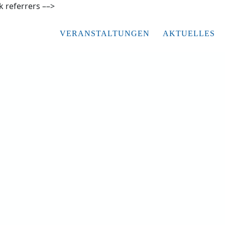
ak referrers ––>
VERANSTALTUNGEN
AKTUELLES